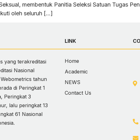
eksual, membentuk Panitia Seleksi Satuan Tugas Pe
kuti oleh seluruh […]
LINK
C
Home
 yang terakreditasi
itasi Nasional
Academic
i Webometrics tahun
NEWS
ada di Peringkat 1
Contact Us
 Peringkat 3
, lalu peringkat 13
ingkat 61 Nasional
onesia.