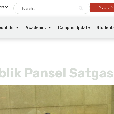
brary
Apply 
out Us
Academic
Campus Update
Student
mber 19, 202
blik Pansel Satga