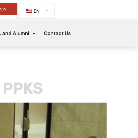
Now
EN
s and Alumni
Contact Us
2
s PPKS