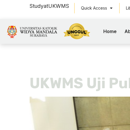
Study
at
UKWMS
Quick Access
Li
Home
Ab
Day:
Nove
UKWMS Uji Pu