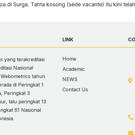
 di Surga. Tahta kosong (sede vacante) itu kini telah
LINK
C
Home
 yang terakreditasi
itasi Nasional
Academic
i Webometrics tahun
NEWS
ada di Peringkat 1
Contact Us
 Peringkat 3
, lalu peringkat 13
ingkat 61 Nasional
onesia.