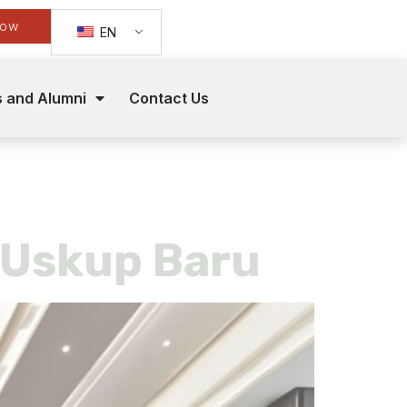
Now
EN
s and Alumni
Contact Us
 Uskup Baru