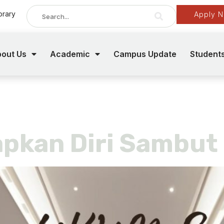
brary
Apply 
out Us
Academic
Campus Update
Student
ary 16, 2025
pkan Diri Sambut