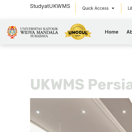
Study
at
UKWMS
Quick Access
Li
Home
Ab
Day:
Janu
UKWMS Persia