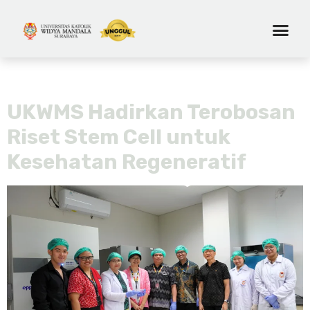
Day:
August 20, 2025
UKWMS Hadirkan Terobosan
Riset Stem Cell untuk
Kesehatan Regeneratif