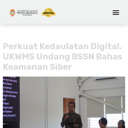
Day:
April 16, 2026
Perkuat Kedaulatan Digital,
UKWMS Undang BSSN Bahas
Keamanan Siber