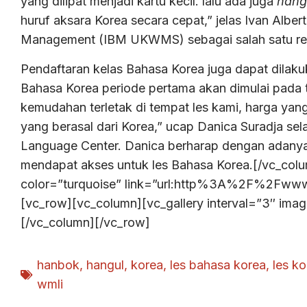
yang dilipat menjadi kartu kecil. lalu ada juga
hang
huruf aksara Korea secara cepat,” jelas Ivan Albe
Management (IBM UKWMS) sebagai salah satu r
Pendaftaran kelas Bahasa Korea juga dapat dilak
Bahasa Korea periode pertama akan dimulai pada 
kemudahan terletak di tempat les kami, harga yang 
yang berasal dari Korea,” ucap Danica Suradja s
Language Center. Danica berharap dengan adany
mendapat akses untuk les Bahasa Korea.[/vc_colu
color=”turquoise” link=”url:http%3A%2F%2Fwww
[vc_row][vc_column][vc_gallery interval=”3″ im
[/vc_column][/vc_row]
hanbok
,
hangul
,
korea
,
les bahasa korea
,
les k
wmli