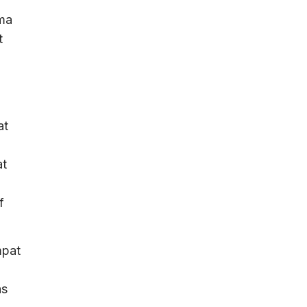
ama
t
at
at
f
mpat
as