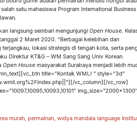
ul board game
adalah permainan menulis
hangul
atau
rt salah satu mahasiswa Program International Business
elawan.
ukan langsung sembari mengunjungi
Open House
. Kela
tanggal 2 Maret 2020. “Berbagai kelebihan dan
terjangkau, lokasi strategis di tengah kota, serta pen
elaku Direktur KT&G – WM Sang Sang Univ Korean
a
Open House
masyarakat Surabaya menjadi lebih mu
mn_text][vc_btn title=”Kontak WMLI ” style=”3d”
.wmli.org%2Findex.php||”][/vc_column][/vc_row]
ages=”10097,10095,10093,10101″ img_size=”2000×1300
orea murah
,
permainan
,
widya mandala language institu