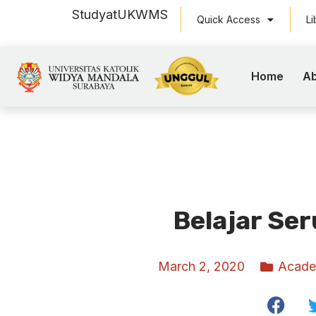
Study
at
UKWMS
Quick Access
Li
Home
Ab
Belajar Se
March 2, 2020
Acade