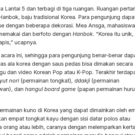
a Lantai 5 dan terbagi di tiga ruangan. Ruangan pert
anbok, baju tradisional Korea. Para pengunjung dapa
e dengan beberapa dekorasi. Mea Ansga, mahasiswa
memakai dan berfoto dengan
Hanbok
. “Korea itu unik,
apis,” ucapnya.
 acara ini, sehingga para pengunjung benar-benar dap
ras ala korea dengan saus pedas bisa dimakan secara
gu dan video Korean Pop atau K-Pop. Terakhir terdap
yut nori
(permainan tongkat)
, ddakji
(permainan
awan), dan
hangul board game
(papan permainan huru
permainan kuno di Korea yang dapat dimainkan oleh e
n empat tongkat kayu dengan sisi datar polos atau
a orang atau lebih, caranya dengan melemparkan kert