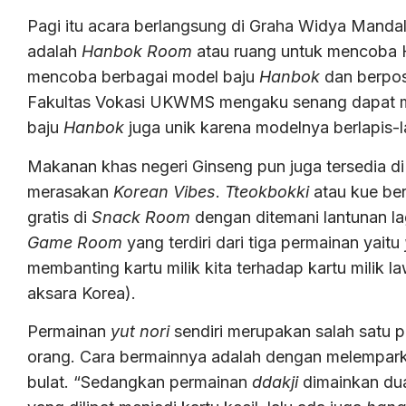
Pagi itu acara berlangsung di Graha Widya Mandal
adalah
Hanbok Room
atau ruang untuk mencoba H
mencoba berbagai model baju
Hanbok
dan berpos
Fakultas Vokasi UKWMS mengaku senang dapat 
baju
Hanbok
juga unik karena modelnya berlapis-l
Makanan khas negeri Ginseng pun juga tersedia di
merasakan
Korean Vibes
.
Tteokbokki
atau kue be
gratis di
Snack Room
dengan ditemani lantunan la
Game Room
yang terdiri dari tiga permainan yaitu
membanting kartu milik kita terhadap kartu milik l
aksara Korea).
Permainan
yut nori
sendiri merupakan salah satu 
orang. Cara bermainnya adalah dengan melemparka
bulat. “Sedangkan permainan
ddakji
dimainkan du