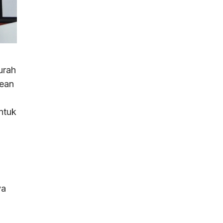
urah
rean
ntuk
ya