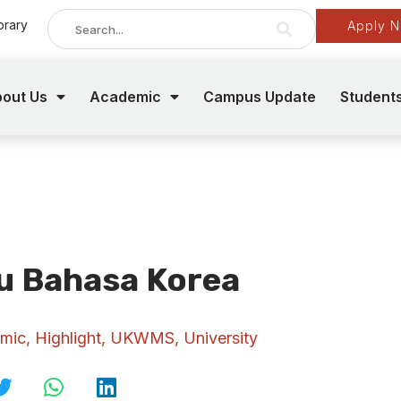
brary
Apply 
out Us
Academic
Campus Update
Student
ru Bahasa Korea
mic
,
Highlight
,
UKWMS
,
University