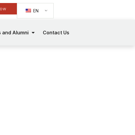
Now
EN
s and Alumni
Contact Us