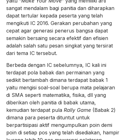
yaitu “
Make Your Move
” yang memiliki arti
sangat mendalam bagi panitia dan diharapkan
dapat tertular kepada peserta yang telah
mengikuti IC 2016. Gerakan perubahan yang
cepat agar generasi penerus bangsa dapat
semakin bersaing secara efektif dan efisien
adalah salah satu pesan singkat yang tersirat
dari tema IC tersebut.
Berbeda dengan IC sebelumnya, IC kali ini
terdapat pola babak dan permainan yang
sedikit bertambah dimana terdapat babak 1
yaitu mengisi soal-soal berupa mata pelajaran
di SMA seperti matematika, fisika, dll yang
diberikan oleh panitia di babak utama,
kemudian terdapat pula
Rally Game
(Babak 2)
dimana para peserta dituntut untuk
berpartisipasi aktif mengumpulkan poin demi
poin di setiap pos yang telah disediakan, hampir
kurang lebih 10 pos mewarnai pelataran