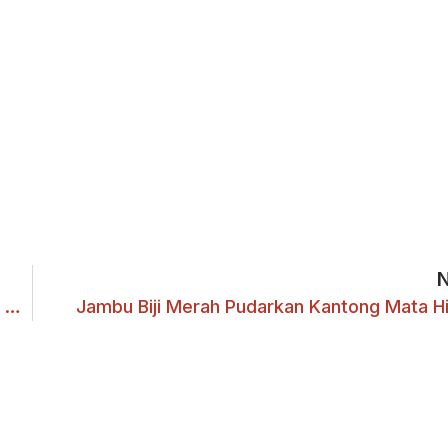
Tim Abdimas Dosen FKIP UKWMS Ajarkan Teknik Berpikir Komputasional
Jambu Biji Merah Pudarkan Kantong Mata H