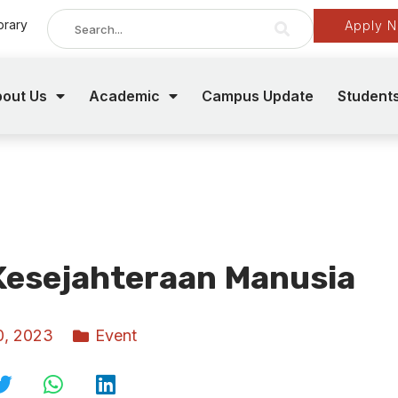
brary
Apply 
out Us
Academic
Campus Update
Student
Kesejahteraan Manusia
0, 2023
Event