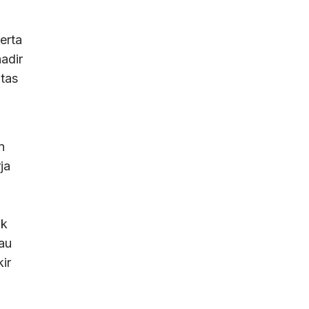
erta
adir
ltas
n
ja
uk
au
ir