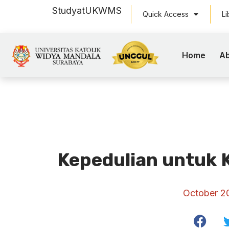
Study
at
UKWMS
Quick Access
Li
Home
Ab
Kepedulian untuk 
October 2