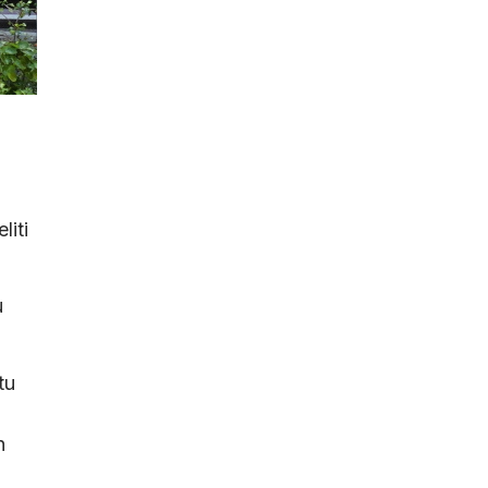
liti
u
tu
n