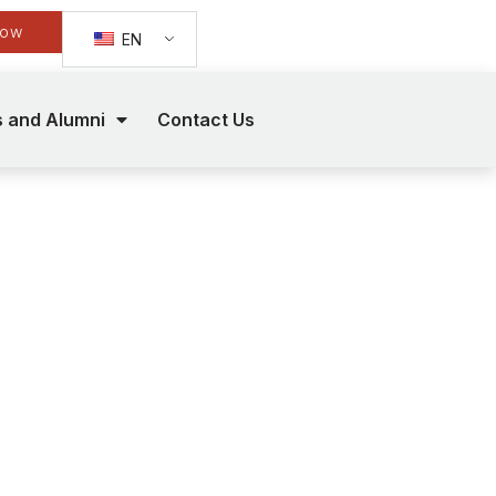
Now
EN
s and Alumni
Contact Us