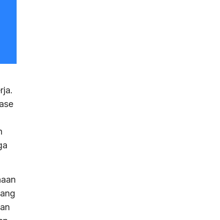
ja.
ase
n
ga
haan
yang
kan