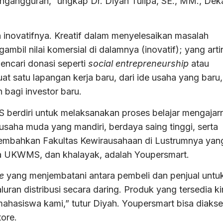
engangguran,” ungkap Dr. Diyah Tulipa, SE., MM., Dek
n inovatifnya. Kreatif dalam menyelesaikan masalah
gambil nilai komersial di dalamnya (inovatif); yang art
encari donasi seperti
social entrepreneurship
atau
t satu lapangan kerja baru, dari ide usaha yang baru,
bagi investor baru.
 berdiri untuk melaksanakan proses belajar mengajar
aha muda yang mandiri, berdaya saing tinggi, serta
ersembahkan Fakultas Kewirausahaan di Lustrumnya yan
ka UKWMS, dan khalayak, adalah Youpersmart.
e
yang menjembatani antara pembeli dan penjual untu
luran distribusi secara daring. Produk yang tersedia ki
mahasiswa kami,” tutur Diyah. Youpersmart bisa diaks
tore.