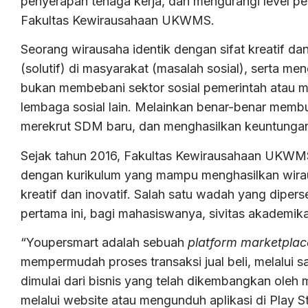
penyerapan tenaga kerja, dan mengurangi level p
Fakultas Kewirausahaan UKWMS.
Seorang wirausaha identik dengan sifat kreatif da
(solutif) di masyarakat (masalah sosial), serta men
bukan membebani sektor sosial pemerintah atau m
lembaga sosial lain. Melainkan benar-benar membua
merekrut SDM baru, dan menghasilkan keuntungan 
Sejak tahun 2016, Fakultas Kewirausahaan UKWMS
dengan kurikulum yang mampu menghasilkan wiraus
kreatif dan inovatif. Salah satu wadah yang dip
pertama ini, bagi mahasiswanya, sivitas akademi
“Youpersmart adalah sebuah
platform marketplac
mempermudah proses transaksi jual beli, melalui sa
dimulai dari bisnis yang telah dikembangkan oleh 
melalui website atau mengunduh aplikasi di Play S