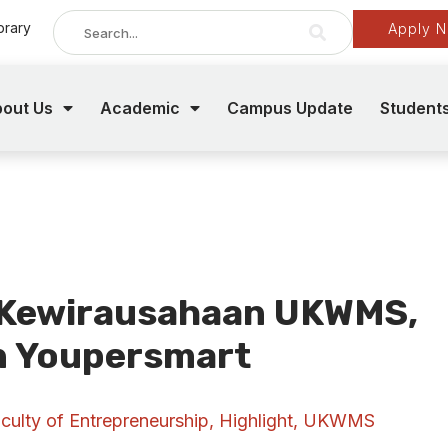
brary
Apply 
out Us
Academic
Campus Update
Student
s Kewirausahaan UKWMS,
n Youpersmart
culty of Entrepreneurship
,
Highlight
,
UKWMS