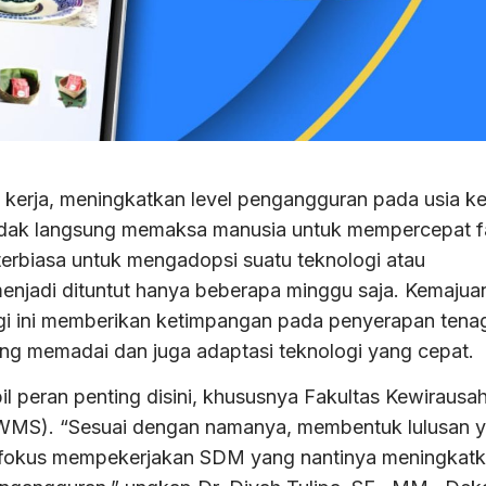
rja, meningkatkan level pengangguran pada usia ker
tidak langsung memaksa manusia untuk mempercepat f
– terbiasa untuk mengadopsi suatu teknologi atau
jadi dituntut hanya beberapa minggu saja. Kemajua
ogi ini memberikan ketimpangan pada penyerapan tena
ang memadai dan juga adaptasi teknologi yang cepat.
l peran penting disini, khususnya Fakultas Kewirausa
KWMS). “Sesuai dengan namanya, membentuk lulusan 
, fokus mempekerjakan SDM yang nantinya meningkat