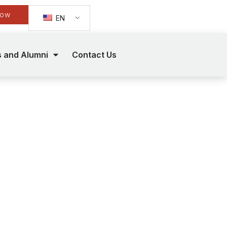
Now
EN
s and Alumni
Contact Us