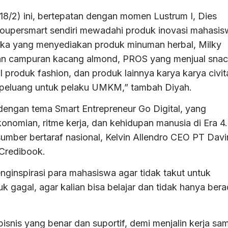
(18/2) ini, bertepatan dengan momen Lustrum I, Dies
oupersmart sendiri mewadahi produk inovasi mahasis
ka yang menyediakan produk minuman herbal, Milky
an campuran kacang almond, PROS yang menjual sna
 produk fashion, dan produk lainnya karya karya civit
eluang untuk pelaku UMKM,” tambah Diyah.
 dengan tema Smart Entrepreneur Go Digital, yang
konomian, ritme kerja, dan kehidupan manusia di Era 4
sumber bertaraf nasional, Kelvin Allendro CEO PT Davi
 Credibook.
nginspirasi para mahasiswa agar tidak takut untuk
uk gagal, agar kalian bisa belajar dan tidak hanya ber
snis yang benar dan suportif, demi menjalin kerja sa