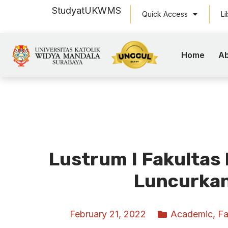
Study
at
UKWMS
Quick Access
Li
Home
Ab
Lustrum I Fakulta
Luncurka
February 21, 2022
Academic
,
Fa