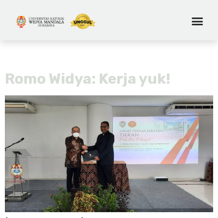
Tag:
aloysius widyawan
Romo Widya: Kerja yuk!