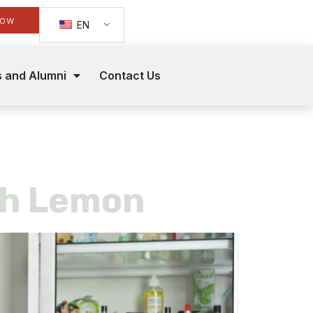
Now
EN
s and Alumni
Contact Us
ah Lemon