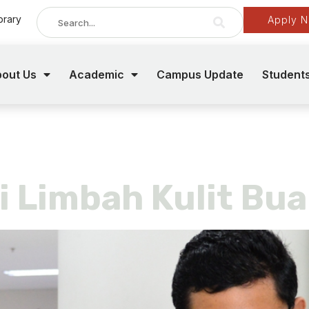
brary
Apply 
out Us
Academic
Campus Update
Student
h
i Limbah Kulit Bu