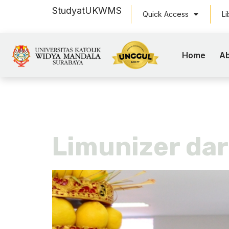
Study
at
UKWMS
Quick Access
Li
Home
Ab
Tag:
bersi
Limunizer dar