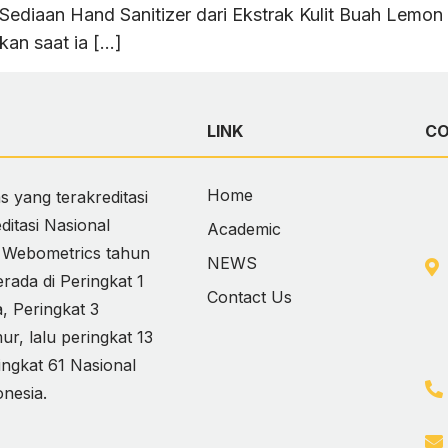
Sediaan Hand Sanitizer dari Ekstrak Kulit Buah Lem
tkan saat ia […]
LINK
C
Home
 yang terakreditasi
itasi Nasional
Academic
i Webometrics tahun
NEWS
ada di Peringkat 1
Contact Us
 Peringkat 3
, lalu peringkat 13
ingkat 61 Nasional
onesia.