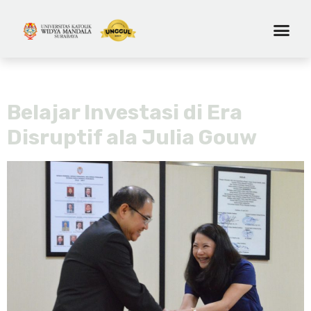
Tag:
Business
Belajar Investasi di Era
Disruptif ala Julia Gouw