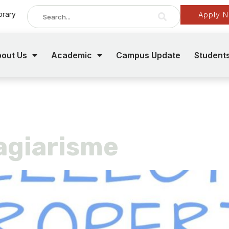
brary
Apply 
out Us
Academic
Campus Update
Student
 plagiarisme
agiarisme