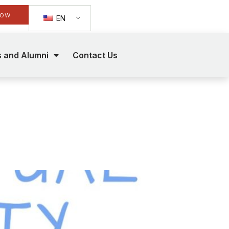
Now
EN
s and Alumni
Contact Us