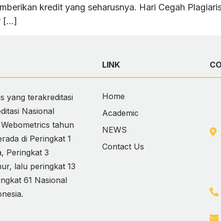
emberikan kredit yang seharusnya. Hari Cegah Plagiari
r […]
LINK
C
Home
 yang terakreditasi
itasi Nasional
Academic
i Webometrics tahun
NEWS
ada di Peringkat 1
Contact Us
 Peringkat 3
, lalu peringkat 13
ingkat 61 Nasional
onesia.