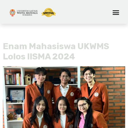
Tag:
danita doxa widiyanto
Enam Mahasiswa UKWMS
Lolos IISMA 2024