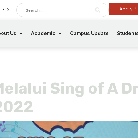
brary
Apply 
out Us
Academic
Campus Update
Student
t
Melalui Sing of A 
2022