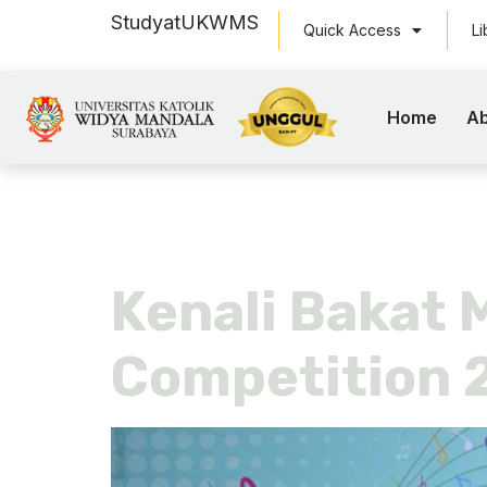
Study
at
UKWMS
Quick Access
Li
Home
Ab
Tag:
even
Kenali Bakat 
Competition 