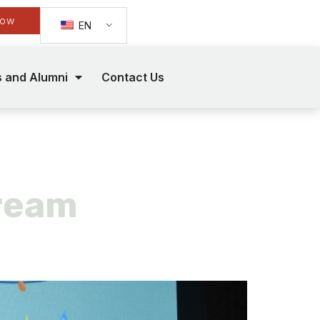
Now
EN
s and Alumni
Contact Us
Dream