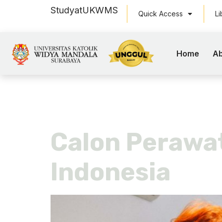
Study
at
UKWMS
Quick Access
Li
Home
Ab
Tag:
fkep
Calon Perawat
Indonesia