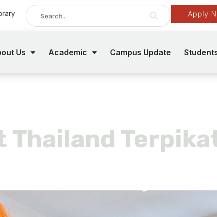
brary
Apply 
out Us
Academic
Campus Update
Student
 Thailand Terpika