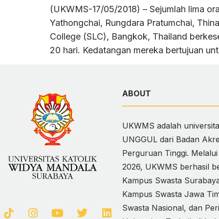
(UKWMS-17/05/2018) – Sejumlah lima ora
Yathongchai, Rungdara Pratumchai, Thin
College (SLC), Bangkok, Thailand berke
20 hari. Kedatangan mereka bertujuan un
ABOUT
UKWMS adalah universitas
UNGGUL dari Badan Akred
Perguruan Tinggi. Melalu
2026, UKWMS berhasil ber
Kampus Swasta Surabaya,
Kampus Swasta Jawa Timur
Swasta Nasional, dan Per