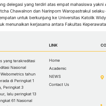
ng delegasi yang terdiri atas empat mahasiswa yakn
atcha Chawalnon dan Narinporn Waropastrakul selaku 
sempatan untuk berkunjung ke Universitas Katolik W
tuk menunaikan kerjasama antara Fakultas Keperawata
LINK
C
Home
 yang terakreditasi
itasi Nasional
Academic
i Webometrics tahun
NEWS
ada di Peringkat 1
Contact Us
 Peringkat 3
, lalu peringkat 13
ingkat 61 Nasional