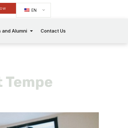
Now
EN
s and Alumni
Contact Us
t Tempe