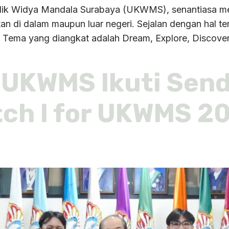
olik Widya Mandala Surabaya (UKWMS), senantiasa m
tan di dalam maupun luar negeri. Sejalan dengan hal te
Tema yang diangkat adalah Dream, Explore, Discover
 UKWMS Ikuti Send
ch I for UKWMS 2