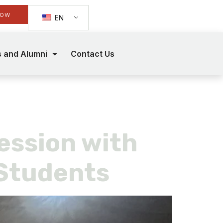
Now
EN
s and Alumni
Contact Us
ession with
Students