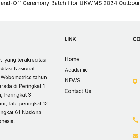
am Send-Off Ceremony Batch I for UKWMS 2024 Outbound
LINK
C
Home
 yang terakreditasi
itasi Nasional
Academic
i Webometrics tahun
NEWS
ada di Peringkat 1
Contact Us
 Peringkat 3
, lalu peringkat 13
ingkat 61 Nasional
onesia.