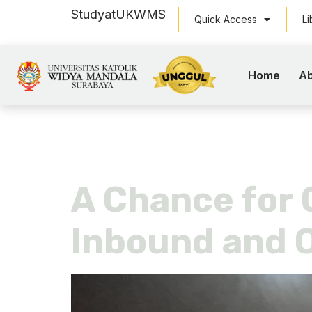
Study
at
UKWMS
Quick Access
Li
Home
Ab
Tag:
ija
A Chance for 
Inbound and