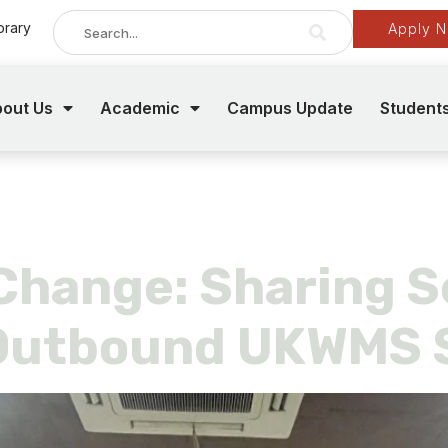
brary
Apply 
out Us
Academic
Campus Update
Student
Change: Sharing S
 Outbound UKWMS 