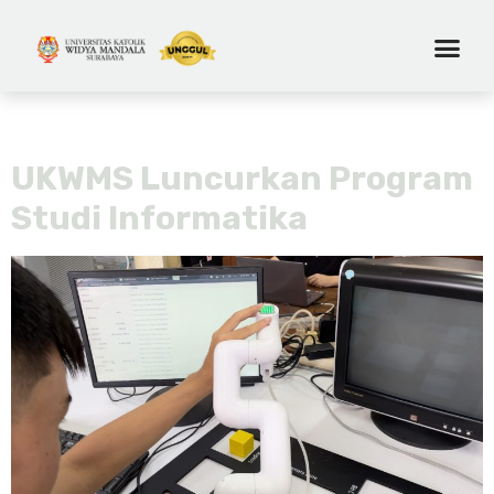
Tag:
informatika
UKWMS Luncurkan Program
Studi Informatika