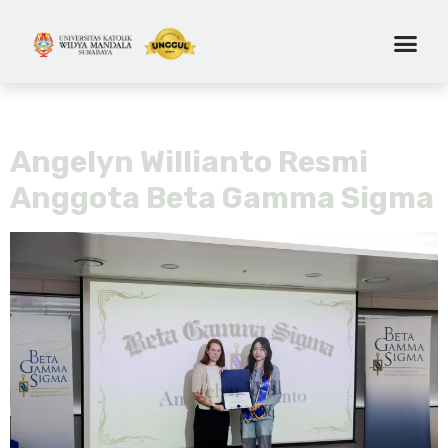
Tag:
Internasional
Angelyn Willianto Resmi
Anggota Beta Gamma Sigma