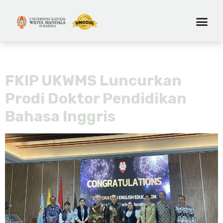
Tag:
language
FKIP UKWMS Luncurkan
Prodi Doktor Pendidikan
Bahasa Inggris