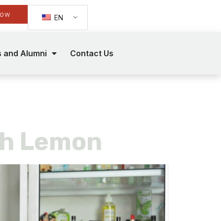
Now
EN
s and Alumni
Contact Us
ah Lemon