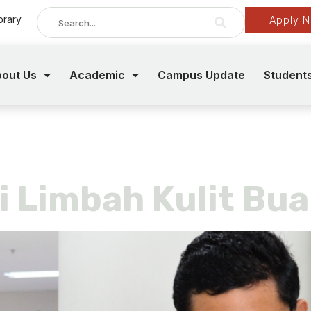
brary
Apply 
out Us
Academic
Campus Update
Student
izer
i Limbah Kulit Bu