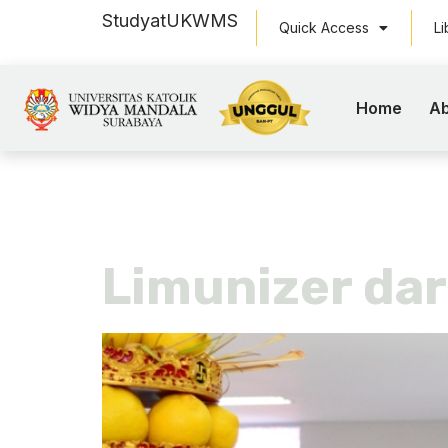
Study
at
UKWMS
Quick Access
Li
Home
Ab
Tag:
limun
Limunizer dar