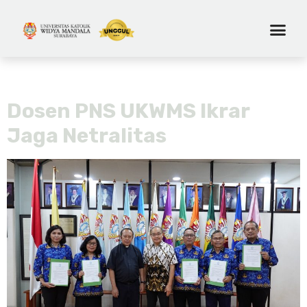
Tag:
netralitas pemilu
Dosen PNS UKWMS Ikrar
Jaga Netralitas