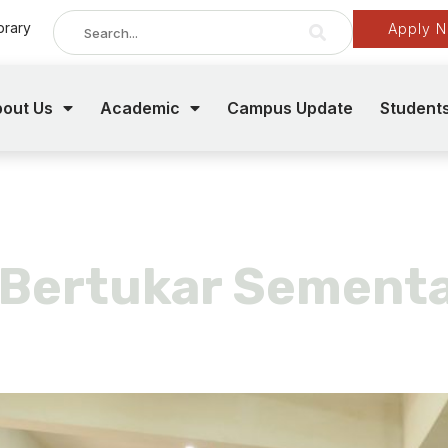
brary
Apply 
out Us
Academic
Campus Update
Student
karan pelaja
 Bertukar Sement