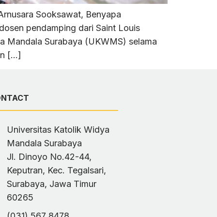
i Arnusara Sooksawat, Benyapa
dosen pendamping dari Saint Louis
idya Mandala Surabaya (UKWMS) selama
n […]
ONTACT
Universitas Katolik Widya
Mandala Surabaya
Jl. Dinoyo No.42-44,
Keputran, Kec. Tegalsari,
Surabaya, Jawa Timur
60265
(031) 567 8478