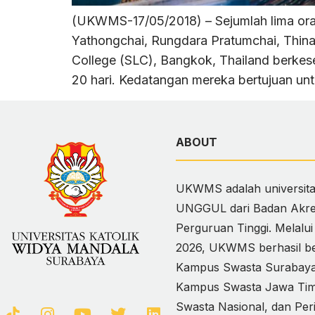
(UKWMS-17/05/2018) – Sejumlah lima ora
Yathongchai, Rungdara Pratumchai, Thin
College (SLC), Bangkok, Thailand berke
20 hari. Kedatangan mereka bertujuan un
ABOUT
UKWMS adalah universitas
UNGGUL dari Badan Akred
Perguruan Tinggi. Melalu
2026, UKWMS berhasil ber
Kampus Swasta Surabaya,
Kampus Swasta Jawa Timur
Swasta Nasional, dan Per