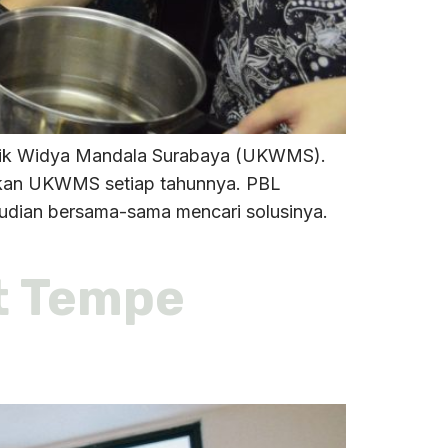
olik Widya Mandala Surabaya (UKWMS).
akan UKWMS setiap tahunnya. PBL
mudian bersama-sama mencari solusinya.
t Tempe