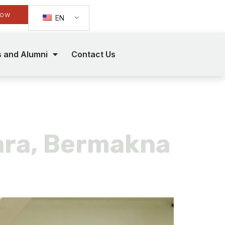
Now
EN
s and Alumni
Contact Us
r
ara, Bermakna