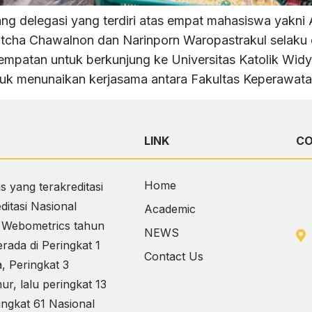
ng delegasi yang terdiri atas empat mahasiswa yakn
atcha Chawalnon dan Narinporn Waropastrakul selaku 
sempatan untuk berkunjung ke Universitas Katolik W
tuk menunaikan kerjasama antara Fakultas Keperawata
LINK
C
Home
 yang terakreditasi
itasi Nasional
Academic
i Webometrics tahun
NEWS
ada di Peringkat 1
Contact Us
 Peringkat 3
, lalu peringkat 13
ingkat 61 Nasional