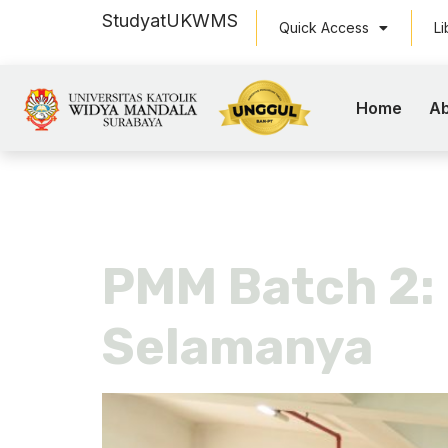
Study
at
UKWMS
Quick Access
Li
Home
Ab
Tag:
pertu
PMM Batch 2:
Selamanya