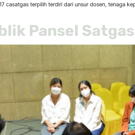
a 17 casatgas terpilih terdiri dari unsur dosen, tenag
blik Pansel Satga