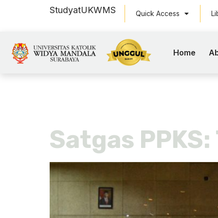
Study
at
UKWMS
Quick Access
Li
Home
Ab
Tag:
PPKS
Satgas PPKS: 