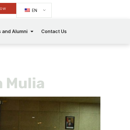
Now
EN
s and Alumni
Contact Us
 Mulia