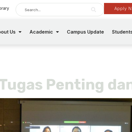
brary
Apply 
out Us
Academic
Campus Update
Student
Tugas Penting dan