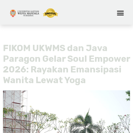
Tag:
soul empower
FIKOM UKWMS dan Java
Paragon Gelar Soul Empower
2026: Rayakan Emansipasi
Wanita Lewat Yoga