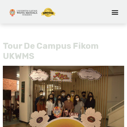
Tag:
tur kampus
Tour De Campus Fikom
UKWMS