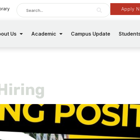
brary
Apply 
out Us
Academic
Campus Update
Student
S open hirin
iring