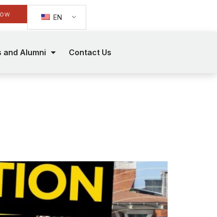
Now
EN
s and Alumni
Contact Us
g