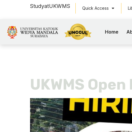
Study
at
UKWMS
Quick Access
Li
Home
Ab
Tag:
UKWM
UKWMS Open H