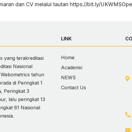
amaran dan CV melalui tautan https://bit.ly/UKWMSOp
LINK
C
Home
 yang terakreditasi
itasi Nasional
Academic
i Webometrics tahun
NEWS
ada di Peringkat 1
Contact Us
 Peringkat 3
, lalu peringkat 13
ingkat 61 Nasional
onesia.