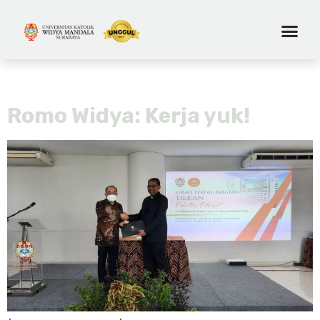
Tag:
untara simon
Romo Widya: Kerja yuk!