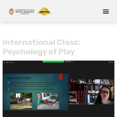
Tag:
viu canada
International Class:
Psychology of Play