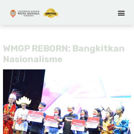
Tag:
wmgp reborn
WMGP REBORN: Bangkitkan
Nasionalisme