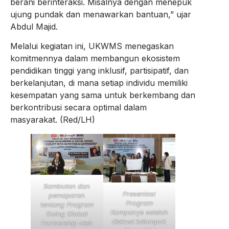
berani berinteraksi. Misalnya dengan menepuk
ujung pundak dan menawarkan bantuan,” ujar
Abdul Majid.
Melalui kegiatan ini, UKWMS menegaskan
komitmennya dalam membangun ekosistem
pendidikan tinggi yang inklusif, partisipatif, dan
berkelanjutan, di mana setiap individu memiliki
kesempatan yang sama untuk berkembang dan
berkontribusi secara optimal dalam
masyarakat. (Red/LH)
Sambutan dan
Presentasi
pemaparan
Program
tentang Program
Kampanye setelah
Going Global
diskusi kelompok
Partnership oleh