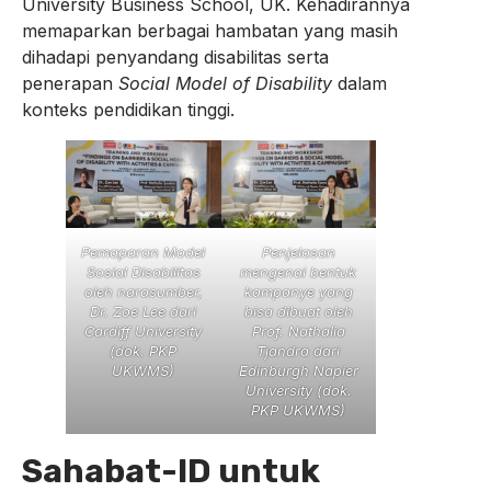
University Business School, UK. Kehadirannya
memaparkan berbagai hambatan yang masih
dihadapi penyandang disabilitas serta
penerapan
Social Model of Disability
dalam
konteks pendidikan tinggi.
Pemaparan Model
Penjelasan
Sosial Disabilitas
mengenai bentuk
oleh narasumber,
kampanye yang
Dr. Zoe Lee dari
bisa dibuat oleh
Cardiff University
Prof. Nathalia
(dok. PKP
Tjandra dari
UKWMS)
Edinburgh Napier
University (dok.
PKP UKWMS)
Sahabat-ID untuk