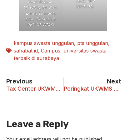
(dok. PKP
Wakil Rektor I
UKWMS)
UKWMS, Dr. F. V.
Lanny Hartanti,
S.Si., M.Si (dok.
PKP UKWMS)
kampus swasta unggulan
,
pts unggulan
,
sahabat id
,
Campus
,
universitas swasta
terbaik di surabaya
Previous
Next
Tax Center UKWMS Ajak Wajib Pajak Pribadi Isi SPT Melalui Coretax
Peringkat UKWMS pada UI Green Metric Melesat
Leave a Reply
Your email address will not be published.