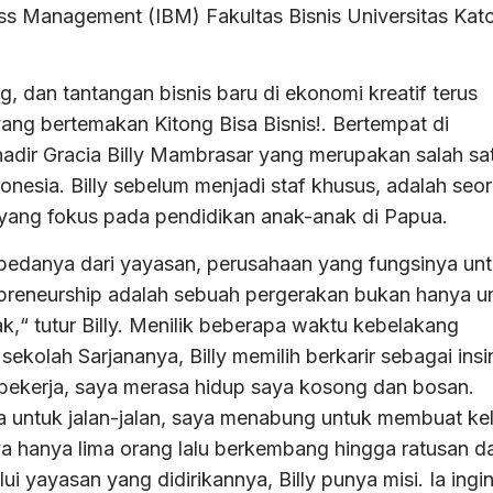
s Management (IBM) Fakultas Bisnis Universitas Kato
dan tantangan bisnis baru di ekonomi kreatif terus
 bertemakan Kitong Bisa Bisnis!. Bertempat di
ir Gracia Billy Mambrasar yang merupakan salah sa
donesia. Billy sebelum menjadi staf khusus, adalah seo
 yang fokus pada pendidikan anak-anak di Papua.
u bedanya dari yayasan, perusahaan yang fungsinya un
repreneurship adalah sebuah pergerakan bukan hanya u
,“ tutur Billy. Menilik beberapa waktu kebelakang
ekolah Sarjananya, Billy memilih berkarir sebagai insi
 bekerja, saya merasa hidup saya kosong dan bosan.
a untuk jalan-jalan, saya menabung untuk membuat ke
ya hanya lima orang lalu berkembang hingga ratusan d
i yayasan yang didirikannya, Billy punya misi. Ia ingi