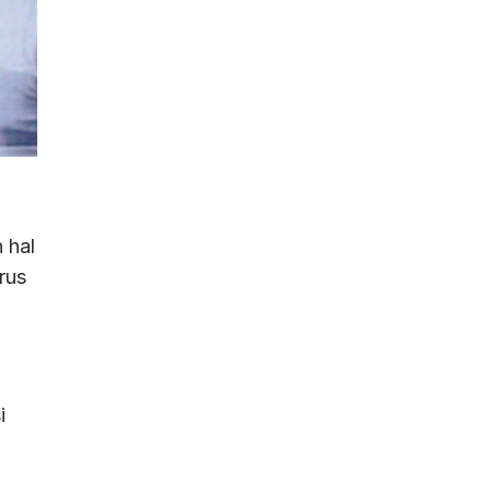
 hal
rus
i