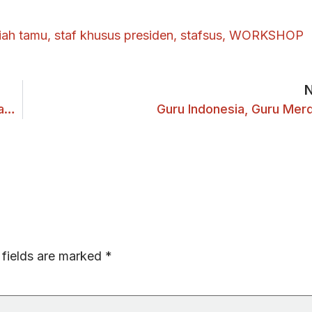
iah tamu
,
staf khusus presiden
,
stafsus
,
WORKSHOP
Pengumuman Wisuda UKWMS Semester Gasal Tahun Akademik 2019/2020
Guru Indonesia, Guru Mer
 fields are marked
*