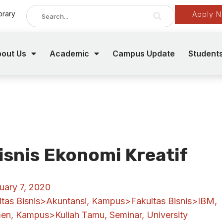
brary
Apply 
out Us
Academic
Campus Update
Student
isnis Ekonomi Kreatif
uary 7, 2020
as Bisnis>Akuntansi
,
Kampus>Fakultas Bisnis>IBM
,
men
,
Kampus>Kuliah Tamu
,
Seminar
,
University