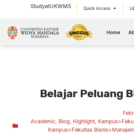
Study
at
UKWMS
Quick Access
Li
Home
Ab
Belajar Peluang B
Febr
Academic
,
Blog
,
Highlight
,
Kampus>Fakult
Kampus>Fakultas Bisnis>Manaje