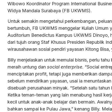
Wibowo Koordinator Program International Busines
Widya Mandala Surabaya (FB UKWMS).
Untuk semakin mengetahui perkembangan, peluang, 
bertumbuh, FB UKWMS menggelar Kuliah Umum yang
Auditorium Benedictus Kampus UKWMS Dinoyo, had
dari tujuh orang Staf Khusus Presiden Republik In
wirausahawan sosial pendiri yayasan Kitong Bisa,
Billy menjelaskan untuk memulai bisnis, perlu tah
meraih untung dan
social enterprise
. “Social ent
menciptakan profit, tetapi juga memberikan dampak
sebelum mendirikan yayasan, usai ia menuntaskan s
disebuah perusahaan minyak. “Setelah satu tahun
Ketika teman-teman yang lain menabung hasil kerj
kecil untuk anak-anak belajar dan bermain. Awaln
bahkan sampai ke Pulau Jawa,” kenang Billy. Melalu