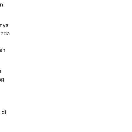
un
hnya
pada
han
a
ng
 di