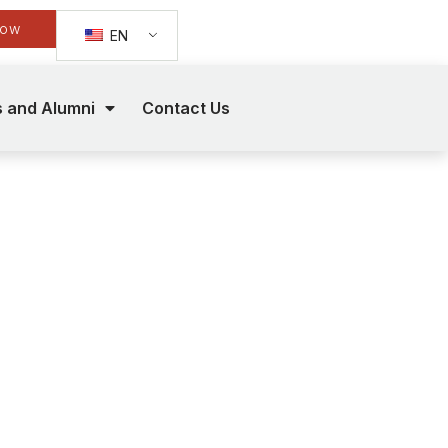
Now
EN
s and Alumni
Contact Us