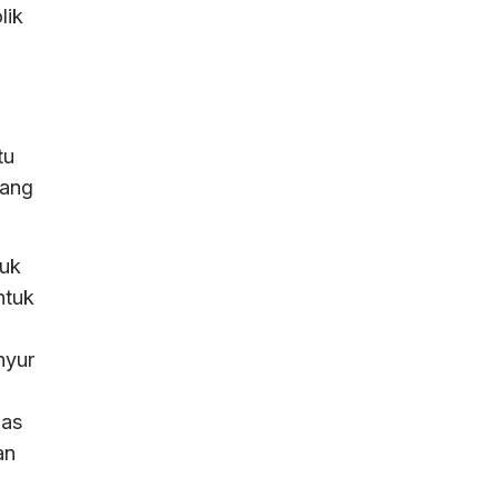
lik
tu
rang
tuk
ntuk
nyur
las
an
n