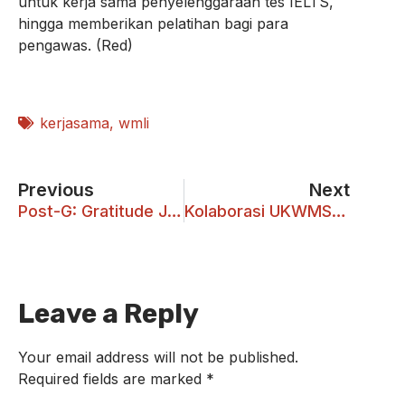
untuk kerja sama penyelenggaraan tes IELTS,
hingga memberikan pelatihan bagi para
pengawas. (Red)
kerjasama
,
wmli
Previous
Next
Post-G: Gratitude Journal Berbasis Android
Kolaborasi UKWMS dengan PT Pos Indonesia
Leave a Reply
Your email address will not be published.
Required fields are marked
*