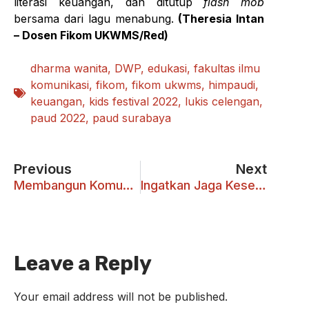
literasi keuangan, dan ditutup
flash mob
bersama dari lagu menabung.
(Theresia Intan
– Dosen Fikom UKWMS/Red)
dharma wanita
,
DWP
,
edukasi
,
fakultas ilmu
komunikasi
,
fikom
,
fikom ukwms
,
himpaudi
,
keuangan
,
kids festival 2022
,
lukis celengan
,
paud 2022
,
paud surabaya
Previous
Next
Membangun Komunikasi Multikultural Bersama Aan Anshari
Ingatkan Jaga Kesehatan, FIKOM UKWMS Gelar Fun Run 5K
Leave a Reply
Your email address will not be published.