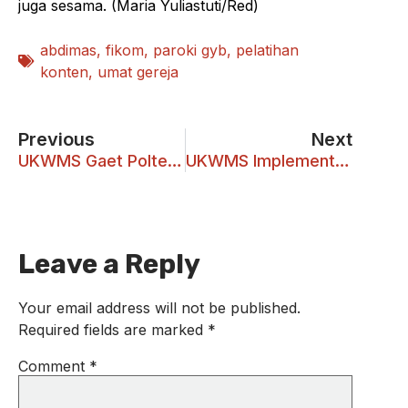
juga sesama. (Maria Yuliastuti/Red)
abdimas
,
fikom
,
paroki gyb
,
pelatihan
konten
,
umat gereja
Previous
Next
UKWMS Gaet Poltek Perkeretaapian Indonesia
UKWMS Implementasikan Bantuan Pendanaan MBKM
Leave a Reply
Your email address will not be published.
Required fields are marked
*
Comment
*