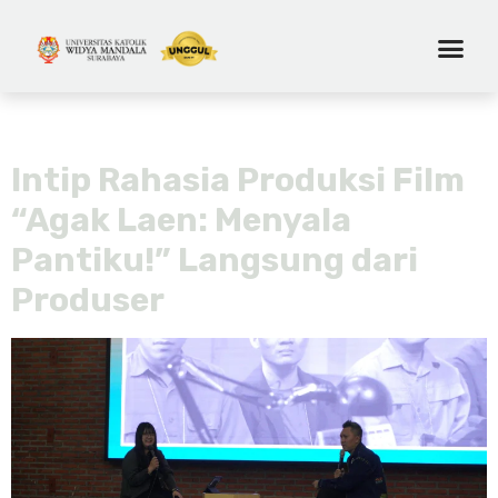
Tag:
bioskop kampus
Intip Rahasia Produksi Film
“Agak Laen: Menyala
Pantiku!” Langsung dari
Produser