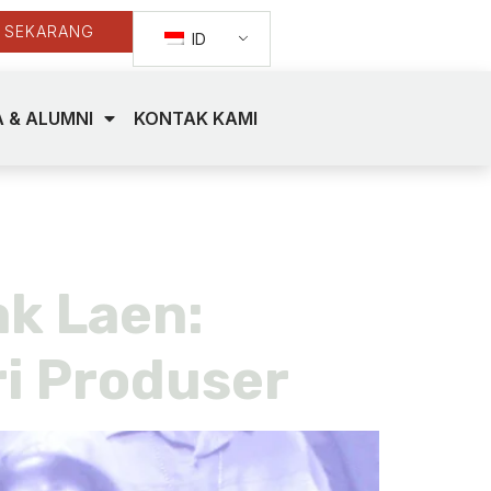
 SEKARANG
ID
 & ALUMNI
KONTAK KAMI
ak Laen:
ri Produser