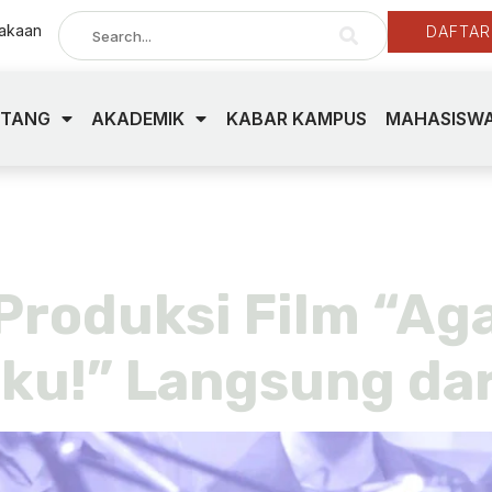
takaan
DAFTAR
NTANG
AKADEMIK
KABAR KAMPUS
MAHASISWA
kop kampus
 Produksi Film “Ag
iku!” Langsung da