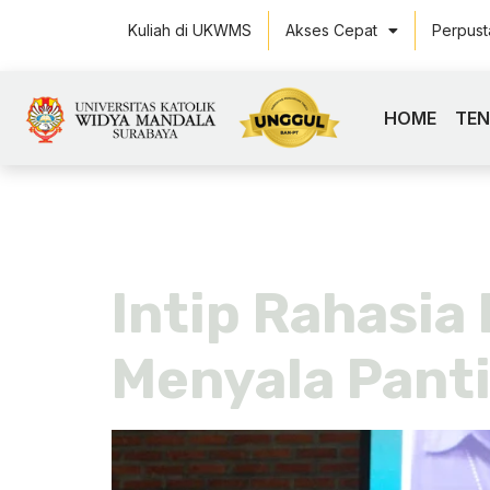
Kuliah di UKWMS
Akses Cepat
Perpus
HOME
TE
Tag:
bios
Intip Rahasia
Menyala Pant