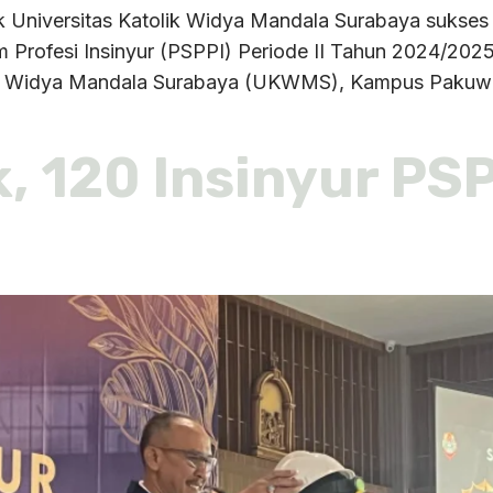
niversitas Katolik Widya Mandala Surabaya sukses lan
m Profesi Insinyur (PSPPI) Periode II Tahun 2024/20
ik Widya Mandala Surabaya (UKWMS), Kampus Pakuwon 
k, 120 Insinyur P