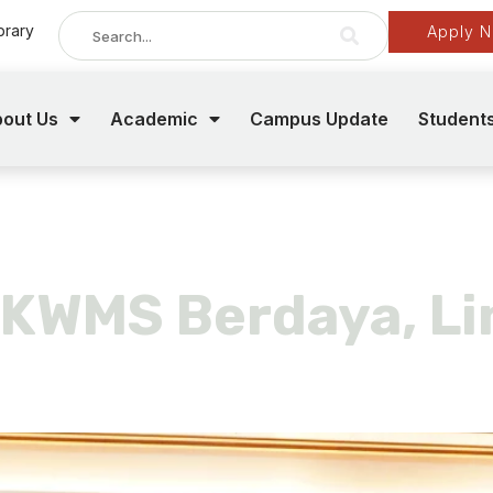
brary
Apply 
out Us
Academic
Campus Update
Student
yur
 UKWMS Berdaya, L