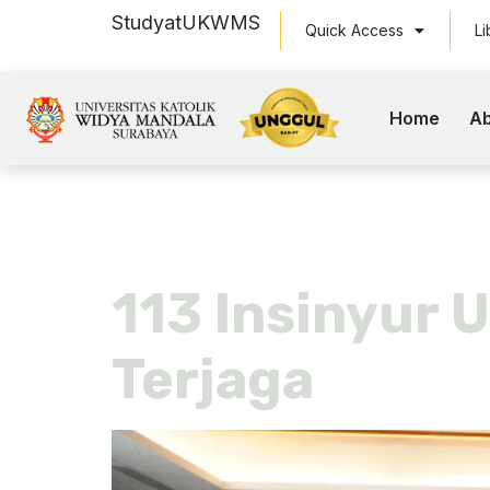
Study
at
UKWMS
Quick Access
Li
Home
Ab
Tag:
Insin
113 Insinyur
Terjaga