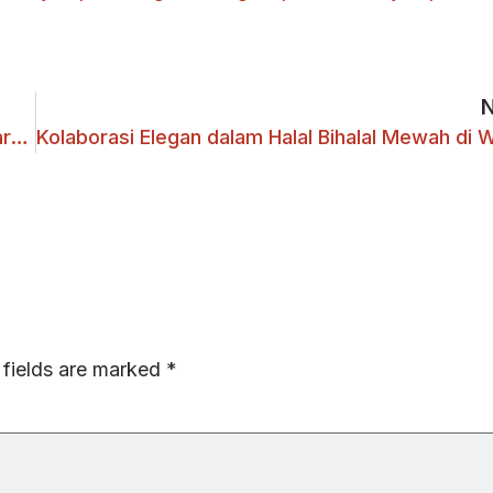
IJA 2025 Kampanyekan Isu Lingkungan melalui Karya Kreatif
 fields are marked
*