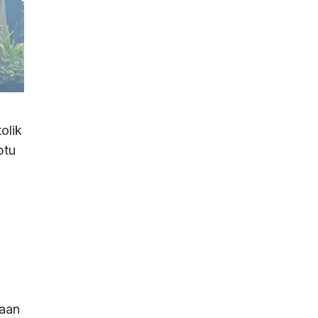
olik
btu
,
raan