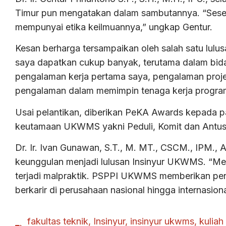
Timur pun mengatakan dalam sambutannya. “Seseor
mempunyai etika keilmuannya,” ungkap Gentur.
Kesan berharga tersampaikan oleh salah satu lulus
saya dapatkan cukup banyak, terutama dalam bida
pengalaman kerja pertama saya, pengalaman proje
pengalaman dalam memimpin tenaga kerja program
Usai pelantikan, diberikan PeKA Awards kepada para
keutamaan UKWMS yakni Peduli, Komit dan Antus
Dr. Ir. Ivan Gunawan, S.T., M. MT., CSCM., IPM.
keunggulan menjadi lulusan Insinyur UKWMS. “Menja
terjadi malpraktik. PSPPI UKWMS memberikan pend
berkarir di perusahaan nasional hingga internasion
fakultas teknik
,
Insinyur
,
insinyur ukwms
,
kuliah