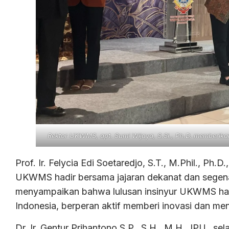
Rektor UKWMS, apt. Sumi Wijaya, S.Si., Ph.D. memberik
Prof. Ir. Felycia Edi Soetaredjo, S.T., M.Phil., Ph
UKWMS hadir bersama jajaran dekanat dan segena
menyampaikan bahwa lulusan insinyur UKWMS ha
Indonesia, berperan aktif memberi inovasi dan me
Dr. Ir. Gentur Prihantono S.P., S.H., M.H., IPU., 