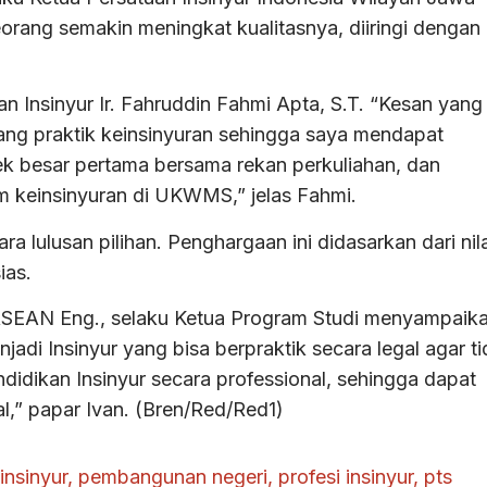
ang semakin meningkat kualitasnya, diiringi dengan
an Insinyur Ir. Fahruddin Fahmi Apta, S.T. “Kesan yang
ng praktik keinsinyuran sehingga saya mendapat
k besar pertama bersama rekan perkuliahan, dan
 keinsinyuran di UKWMS,” jelas Fahmi.
 lulusan pilihan. Penghargaan ini didasarkan dari nila
ias.
, ASEAN Eng., selaku Ketua Program Studi menyampaik
di Insinyur yang bisa berpraktik secara legal agar t
idikan Insinyur secara professional, sehingga dapat
al,” papar Ivan. (Bren/Red/Red1)
 insinyur
,
pembangunan negeri
,
profesi insinyur
,
pts