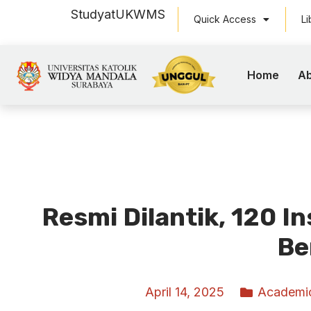
Study
at
UKWMS
Quick Access
Li
Home
Ab
Resmi Dilantik, 120 
Be
April 14, 2025
Academi