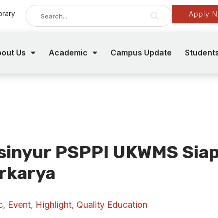
brary
Apply 
out Us
Academic
Campus Update
Student
Insinyur PSPPI UKWMS Sia
rkarya
c
,
Event
,
Highlight
,
Quality Education