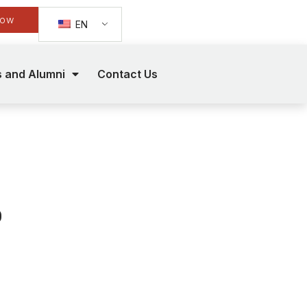
Now
EN
s and Alumni
Contact Us
p