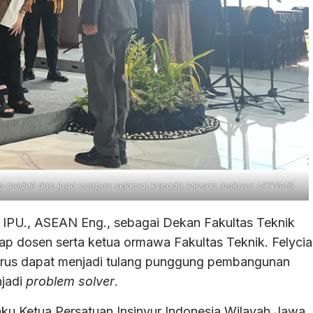
an medali dan juga ucapan selamat kepada lulusan Insinyur UKWMS
.D., IPU., ASEAN Eng., sebagai Dekan Fakultas Teknik
p dosen serta ketua ormawa Fakultas Teknik. Felycia
rus dapat menjadi tulang punggung pembangunan
njadi
problem solver
.
selaku Ketua Persatuan Insinyur Indonesia Wilayah Jawa