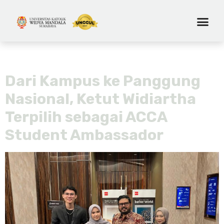
Tag:
ketut widiartha
Dari Kampus ke Panggung
Nasional, Ketut Widiartha
Terpilih sebagai ACCA
Student Ambassador