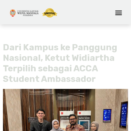
Tag:
ketut widiartha
Dari Kampus ke Panggung
Nasional, Ketut Widiartha
Terpilih sebagai ACCA
Student Ambassador