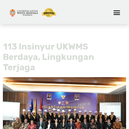
Tag:
profesi insinyur
113 Insinyur UKWMS
Berdaya, Lingkungan
Terjaga