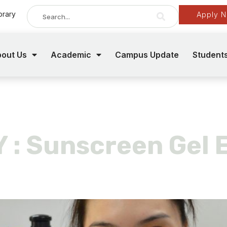
brary
Apply 
out Us
Academic
Campus Update
Student
 surya
: Sunscreen Gel E