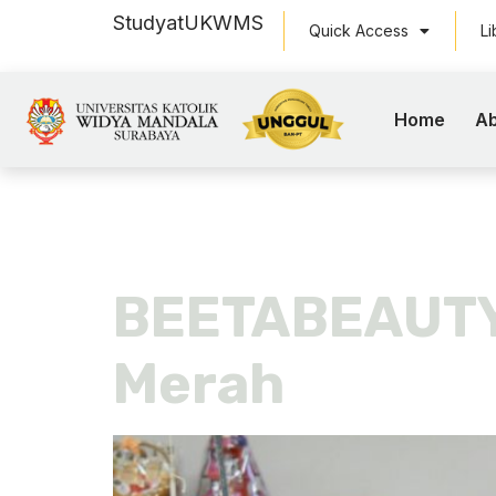
Study
at
UKWMS
Quick Access
Li
Home
Ab
Tag:
tabir
BEETABEAUTY 
Merah