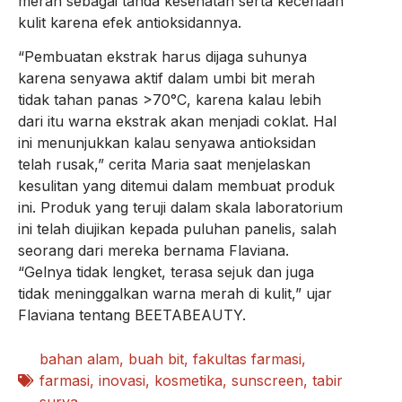
merah sebagai tanda kesehatan serta keceriaan
kulit karena efek antioksidannya.
“Pembuatan ekstrak harus dijaga suhunya
karena senyawa aktif dalam umbi bit merah
tidak tahan panas >70°C, karena kalau lebih
dari itu warna ekstrak akan menjadi coklat. Hal
ini menunjukkan kalau senyawa antioksidan
telah rusak,” cerita Maria saat menjelaskan
kesulitan yang ditemui dalam membuat produk
ini. Produk yang teruji dalam skala laboratorium
ini telah diujikan kepada puluhan panelis, salah
seorang dari mereka bernama Flaviana.
“Gelnya tidak lengket, terasa sejuk dan juga
tidak meninggalkan warna merah di kulit,” ujar
Flaviana tentang BEETABEAUTY.
bahan alam
,
buah bit
,
fakultas farmasi
,
farmasi
,
inovasi
,
kosmetika
,
sunscreen
,
tabir
surya