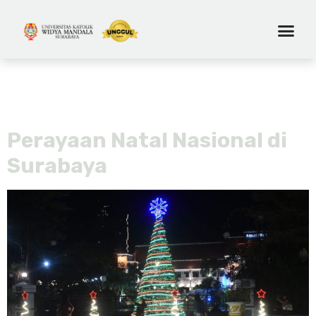
Tag:
universitas katolik widya
mandala surabaya
Perayaan Natal Nasional di
Surabaya