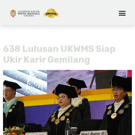
Tag:
wisuda
638 Lulusan UKWMS Siap
Ukir Karir Gemilang