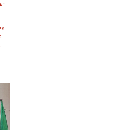
an
as
a
,