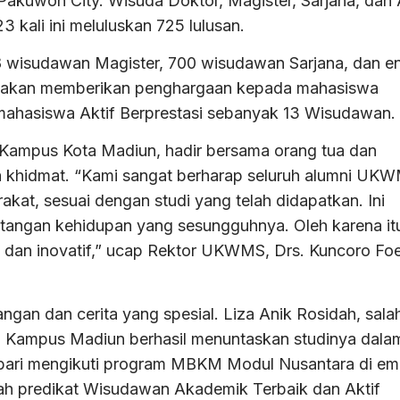
uwon City. Wisuda Doktor, Magister, Sarjana, dan A
ali ini meluluskan 725 lulusan.
8 wisudawan Magister, 700 wisudawan Sarjana, dan 
i akan memberikan penghargaan kepada mahasiswa
ahasiswa Aktif Berprestasi sebanyak 13 Wisudawan.
 Kampus Kota Madiun, hadir bersama orang tua dan
ara khidmat. “Kami sangat berharap seluruh alumni UK
akat, sesuai dengan studi yang telah didapatkan. Ini
antangan kehidupan yang sesungguhnya. Oleh karena it
 dan inovatif,” ucap Rektor UKWMS, Drs. Kuncoro Foe
an dan cerita yang spesial. Liza Anik Rosidah, sala
Kampus Madiun berhasil menuntaskan studinya dala
mbari mengikuti program MBKM Modul Nusantara di em
h predikat Wisudawan Akademik Terbaik dan Aktif