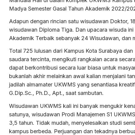
Mandala Hall di dalam komplek UKWMS Kampus Pak
Madya Semester Gasal Tahun Akademik 2022/2023 k
Adapun dengan rincian satu wisudawan Doktor, 1
wisudawan Diploma Tiga. Dan upacara wisuda in
Akademik Terbaik sebanyak 24 Wisudawan, dan m
Total 725 lulusan dari Kampus Kota Surabaya dan
saudara tercinta, mengikuti rangkaian acara sec
dapat berkontribusi secara luar biasa untuk masyar
bukanlah akhir melainkan awal kalian menjalani t
jadilah almamater UKWMS yang senantiasa kreatif
G.Dip.Sc., Ph.D., Apt., saat sambutan.
Wisudawan UKWMS kali ini banyak mengukir kenang
satunya, wisudawan Prodi Manajemen S1 UKWMS 
3,5 tahun. Tidak mudah, menyelesaikan studi se
kampus berbeda. Perjuangan dan tekadnya berbua