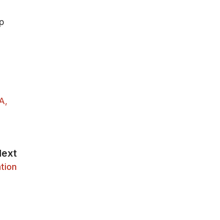
ap
A
,
Next
tion