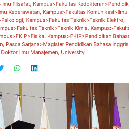
Ilmu Filsafat
,
Kampus>Fakultas Kedokteran>Pendidik
lmu Keperawatan
,
Kampus>Fakultas Komunikasi>Ilmu
Psikologi
,
Kampus>Fakultas Teknik>Teknik Elektro
,
mpus>Fakultas Teknik>Teknik Kimia
,
Kampus>Fakult
mpus>FKIP>Fisika
,
Kampus>FKIP>Pendidikan Bahas
en
,
Pasca Sarjana>Magister Pendidikan Bahasa Inggris
 Doktor Ilmu Manajemen
,
University