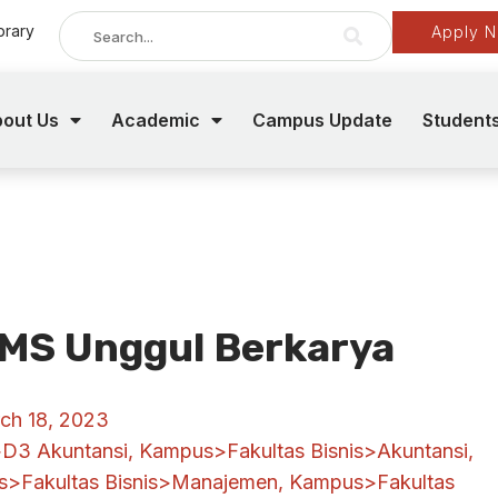
brary
Apply 
out Us
Academic
Campus Update
Student
MS Unggul Berkarya
ch 18, 2023
D3 Akuntansi
,
Kampus>Fakultas Bisnis>Akuntansi
,
>Fakultas Bisnis>Manajemen
,
Kampus>Fakultas