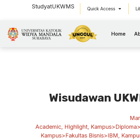
Study
at
UKWMS
Quick Access
Li
Home
Ab
Wisudawan UKW
Mar
Academic
,
Highlight
,
Kampus>Diploma>
Kampus>Fakultas Bisnis>IBM
,
Kampus