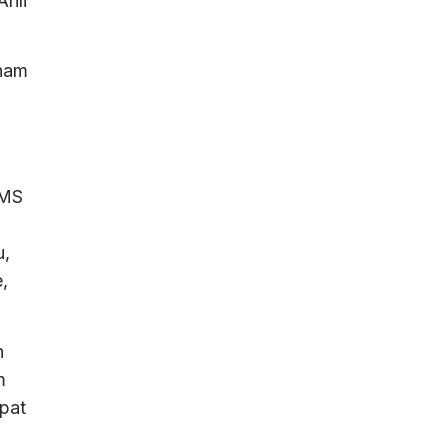
hli
enam
WMS
u,
,
h
m
pat