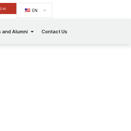
Now
EN
s and Alumni
Contact Us