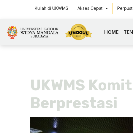
Kuliah di UKWMS
Akses Cepat
Perpus
HOME
TE
Hari:
16 S
UKWMS Komit
Berprestasi