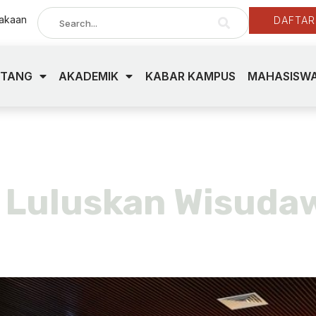
takaan
DAFTAR
NTANG
AKADEMIK
KABAR KAMPUS
MAHASISWA
eptember 20
 Luluskan Wisuda