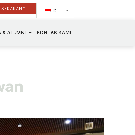
 SEKARANG
ID
 & ALUMNI
KONTAK KAMI
21
wan