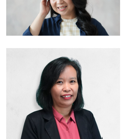
Dr. F. V. Lanny Hartanti, S.Si.,
M.Si.
Wakil Rektor I
Dr. Cicilia Erna Susilawati,
S.E., M.Si.
Wakil Rektor II