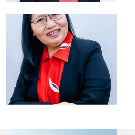
Dr. Christina Esti Susanti,
S.E., M.M., CPM(AP)., CMA.
Wakil Rektor III