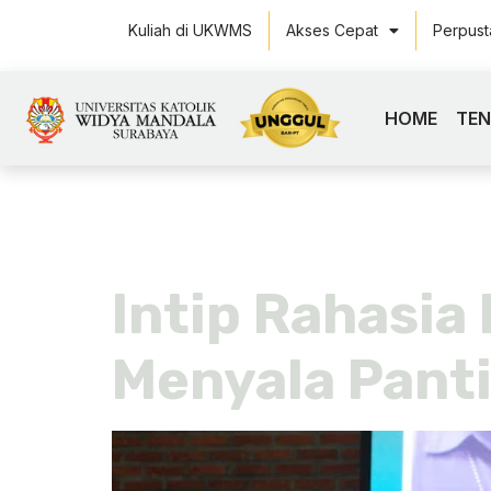
Kuliah di UKWMS
Akses Cepat
Perpus
HOME
TE
Hari:
22 M
Intip Rahasia
Menyala Pant