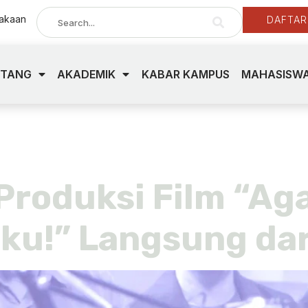
takaan
DAFTAR
NTANG
AKADEMIK
KABAR KAMPUS
MAHASISWA
ei 2026
 Produksi Film “Ag
iku!” Langsung da