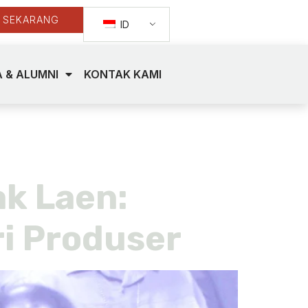
 SEKARANG
ID
 & ALUMNI
KONTAK KAMI
ak Laen:
ri Produser