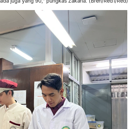
0 ada juga yang 90,” pungkas Zakaria. (Bren/Red1/Red)