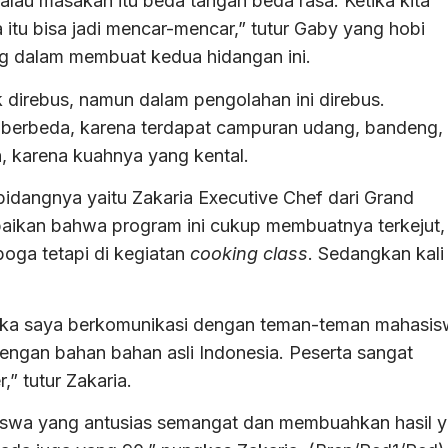
alau masakan itu beda tangan beda rasa. Ketika kita
 itu bisa jadi mencar-mencar,” tutur Gaby yang hobi
 dalam membuat kedua hidangan ini.
direbus, namun dalam pengolahan ini direbus.
berbeda, karena terdapat campuran udang, bandeng,
h, karena kuahnya yang kental.
idangnya yaitu Zakaria Executive Chef dari Grand
ikan bahwa program ini cukup membuatnya terkejut,
oga tetapi di kegiatan
cooking class
. Sedangkan kali 
tika saya berkomunikasi dengan teman-teman mahasi
ngan bahan bahan asli Indonesia. Peserta sangat
,” tutur Zakaria.
iswa yang antusias semangat dan membuahkan hasil 