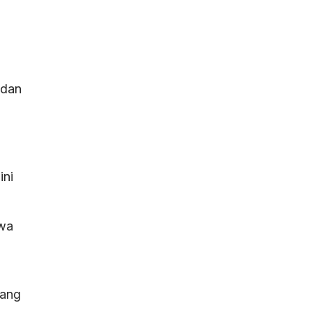
 dan
ini
swa
yang