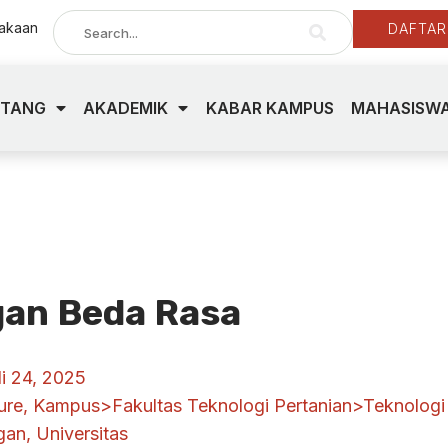
takaan
DAFTAR
NTANG
AKADEMIK
KABAR KAMPUS
MAHASISWA
gan Beda Rasa
li 24, 2025
ure
,
Kampus>Fakultas Teknologi Pertanian>Teknologi
gan
,
Universitas