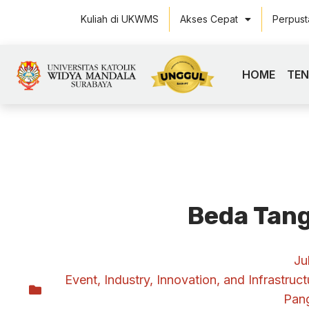
Kuliah di UKWMS
Akses Cepat
Perpus
HOME
TE
Beda Tan
Ju
Event
,
Industry, Innovation, and Infrastruct
Pan