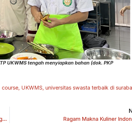
y FTP UKWMS tengah menyiapkan bahan (dok. PKP
l course
,
UKWMS
,
universitas swasta terbaik di surab
Angelyn Willianto Resmi Anggota Beta Gamma Sigma
Ragam Makna Kuliner Indon