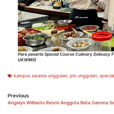
Para peserta Special Course Culinary Delicac
UKWMS)
kampus swasta unggulan
,
pts unggulan
,
specia
Previous