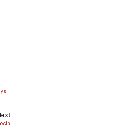
aya
Next
esia