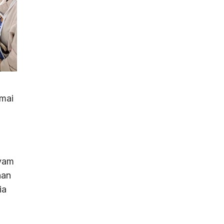
mai
Ayam
nan
ia